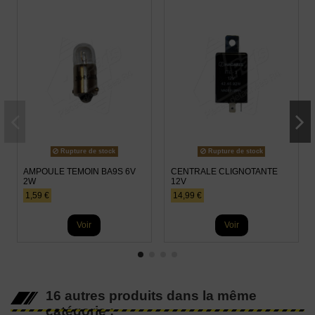
Rupture de stock
Rupture de stock
AMPOULE TEMOIN BA9S 6V
CENTRALE CLIGNOTANTE
2W
12V
1,59 €
14,99 €
Voir
Voir
16 autres produits dans la même
catégorie :