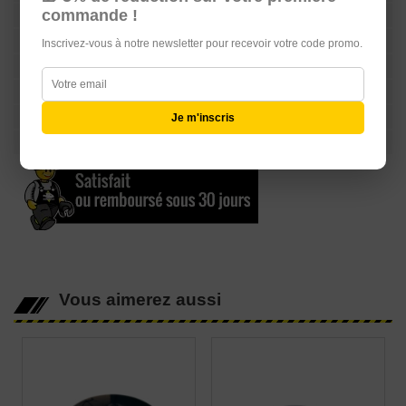
commande !
Châssis
Serrurerie
Inscrivez-vous à notre newsletter pour recevoir votre code promo.
Echappement
Equipements Raid & 4L TROPHY
Librairie
Je m'inscris
Carte Cadeau
Vous aimerez aussi