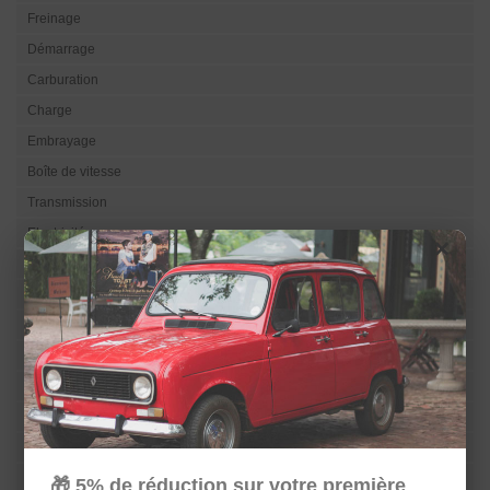
Freinage
Démarrage
Carburation
Charge
Embrayage
Boîte de vitesse
Transmission
Electricité
×
Eclairage
Visibilité
Refroidissement
Direction
Suspension
Train
Carrosserie
Sellerie
🎁 5% de réduction sur votre première