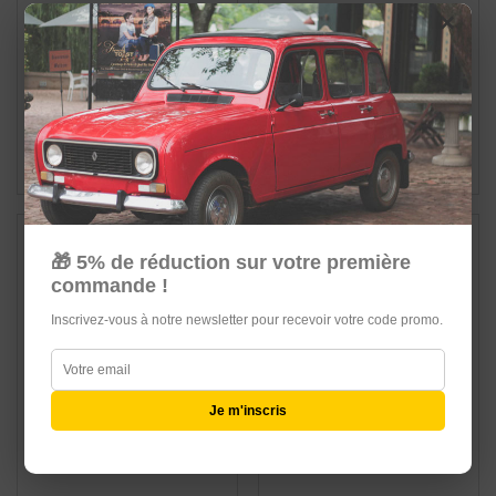
×
THERMOSTAT - CALORSTAT
POMPE A EAU MOTEUR
83°C
1108cm3 AVEC JOINT, SANS
POULIE
12,99 €
54,99 €
Ajouter au panier
Ajouter au panier
🎁 5% de réduction sur votre première
commande !
Inscrivez-vous à notre newsletter pour recevoir votre code promo.
Je m'inscris