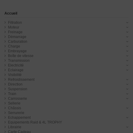
Accueil
Filtration
Moteur
Freinage
Démarrage
Carburation
Charge
Embrayage
Boîte de vitesse
Transmission
Electricité
Eclairage
Visibilité
Refroidissement
Direction
Suspension
Train
Carrosserie
Sellerie
Châssis
Serrurerie
Echappement
Equipements Raid & 4L TROPHY
Librairie
Carte Cadeau