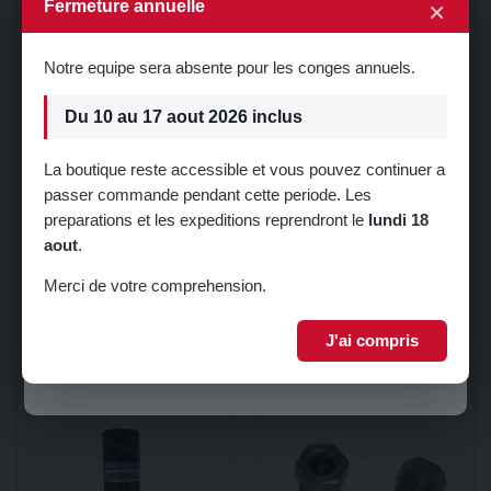
×
Fermeture annuelle
Notre equipe sera absente pour les conges annuels.
Du 10 au 17 aout 2026 inclus
La boutique reste accessible et vous pouvez continuer a
passer commande pendant cette periode. Les
Rupture de stock
🎁 5% de réduction sur votre première
preparations et les expeditions reprendront le
lundi 18
commande !
INTERRUPTEUR OU
INTERRUPTEUR OU
aout
.
CONTACTEUR HYDRAULIQUE
CONTACTEUR DE FEUX STOP
DE FEUX STOP
MECANIQUE MODELE 1
Inscrivez-vous à notre newsletter pour recevoir votre code promo.
14,99 €
14,99 €
Merci de votre comprehension.
Voir
Ajouter au panier
J'ai compris
Je m'inscris