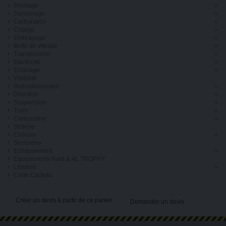
Freinage
Démarrage
Carburation
Charge
Embrayage
Boîte de vitesse
Transmission
Electricité
Eclairage
Visibilité
Refroidissement
Direction
Suspension
Train
Carrosserie
Sellerie
Châssis
Serrurerie
Echappement
Equipements Raid & 4L TROPHY
Librairie
Carte Cadeau
Créer un devis à partir de ce panier
Demander un devis