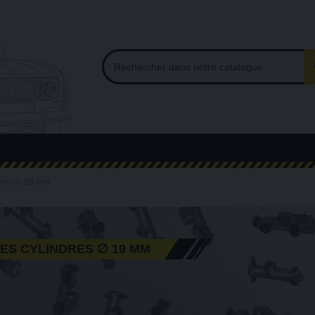
ndres ∅ 19 mm
ES CYLINDRES ∅ 19 MM