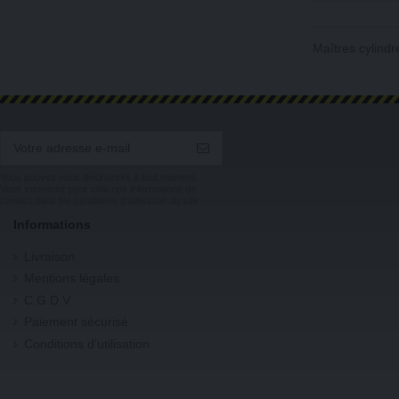
Maîtres cylindr
Vous pouvez vous désinscrire à tout moment.
Vous trouverez pour cela nos informations de
contact dans les conditions d'utilisation du site.
Informations
Livraison
Mentions légales
C.G.D.V
Paiement sécurisé
Conditions d'utilisation