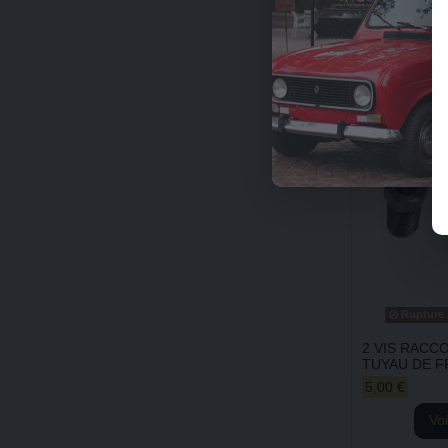
Ajou
pani
Rupture 
2 VIS RACC
TUYAU DE F
5,00 €
Voi