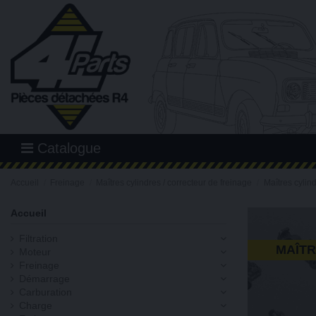
Catalogue
Accueil
Freinage
Maîtres cylindres / correcteur de freinage
Maîtres cyli
Accueil
Filtration
MAÎTR
Moteur
Freinage
Démarrage
Carburation
Charge