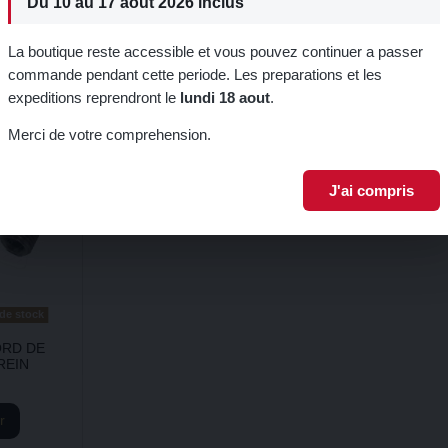
Du 10 au 17 aout 2026 inclus
Inscrivez-vous à notre newsletter p
ter au
Ajouter au
Ajouter au
promo.
er
panier
panier
La boutique reste accessible et vous pouvez continuer a passer
commande pendant cette periode. Les preparations et les
expeditions reprendront le
lundi 18 aout
.
Je m'inscri
Merci de votre comprehension.
J'ai compris
de stock
ORD DE
REIN
r