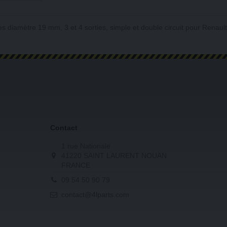
es diamètre 19 mm, 3 et 4 sorties, simple et double circuit pour Rena
Contact
1 rue Nationale
41220 SAINT LAURENT NOUAN
FRANCE
09 54 50 90 79
contact@4lparts.com