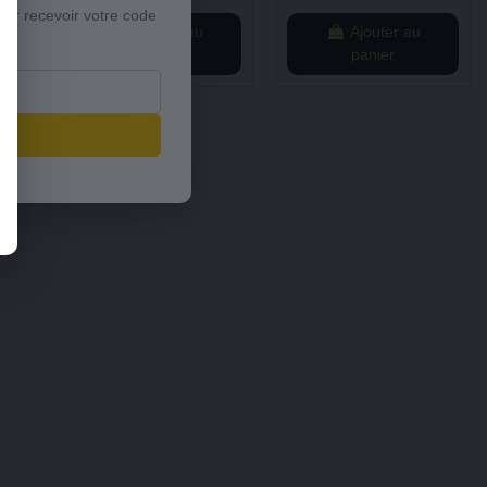
our recevoir votre code
Ajouter au
Ajouter au
panier
panier
s