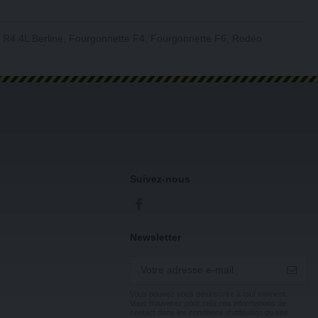
ult R4 4L Berline, Fourgonnette F4, Fourgonnette F6, Rodéo
Suivez-nous
Newsletter
Vous pouvez vous désinscrire à tout moment.
Vous trouverez pour cela nos informations de
contact dans les conditions d'utilisation du site.