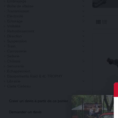
Embrayage
Boîte de vitesse
Transmission
Electricité
Eclairage
Visibilité
Refroidissement
Direction
Suspension
Train
Carrosserie
Sellerie
Châssis
Serrurerie
Echappement
Equipements Raid & 4L TROPHY
Librairie
Carte Cadeau
MAITRE CYL
Créer un devis à partir de ce panier
FREIN DIAM
19mm 4 SOR
BENDIX 131
Demander un devis
59,99 €