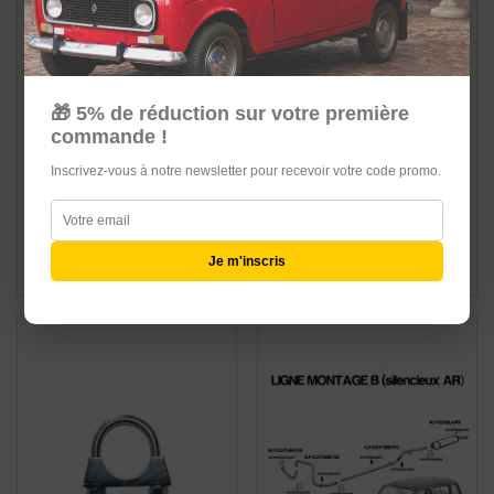
🎁 5% de réduction sur votre première
commande !
Inscrivez-vous à notre newsletter pour recevoir votre code promo.
SUPPORT
COLLIER D'ECHAPPEMENT
D'ECHAPPEMENT/SILENT
DIAMETRE 45mm
BLOC
5,99 €
1,99 €
Je m'inscris
Ajouter au panier
Ajouter au panier