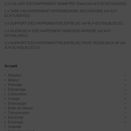
2 x COLLIER D'ECHAPPEMENT DIAMETRE 35mm (ref 4LP-ECHCOLDIA35)
1 x TUBE D'ECHAPPEMENT INTERMEDIAIRE SECONDAIRE (ref 4LP-
ECHTUBINT03)
3 x SUPPORT D'ECHAPPEMENT/SILENTBLOC (ref 4LP-ECHSILBLOC01)
1 x SILENCIEUX D'ECHAPPEMENT MONTAGE ARRIERE (ref 4LP-
ECHSILAR01)
1 x SUPPORT D'ECHAPPEMENT/SILENTBLOC POUR SILENCIEUX AR (ref
4LP-ECHSILBLOC02)
Accueil
Filtration
Moteur
Freinage
Démarrage
Carburation
Charge
Embrayage
Boîte de vitesse
Transmission
Electricité
Eclairage
Visibilité