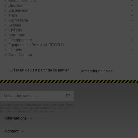
Refroidissement
Direction
Suspension
Train
Carrosserie
Sellerie
Châssis
Serrurerie
Echappement
Equipements Raid & 4L TROPHY
Librairie
Carte Cadeau
Créer un devis à partir de ce panier
Demander un devis
Vous pouvez vous désinscrire à tout moment. Vous
trouverez pour cela nos informations de contact
dans les conditions d'utilisation du site.
Informations
Contact