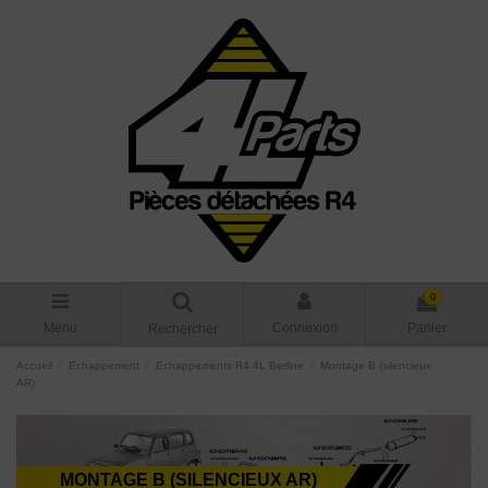
0
Menu
Connexion
Panier
Rechercher
Accueil
Echappement
Echappements R4 4L Berline
Montage B (silencieux
AR)
MONTAGE B (SILENCIEUX AR)