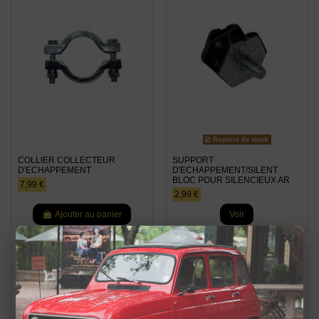
Rupture de stock
COLLIER COLLECTEUR
SUPPORT
D'ECHAPPEMENT
D'ECHAPPEMENT/SILENT
BLOC POUR SILENCIEUX AR
7,99 €
2,99 €
Ajouter au panier
Voir
×