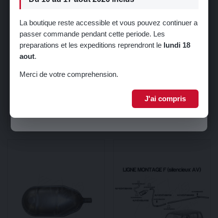
La boutique reste accessible et vous pouvez continuer a
passer commande pendant cette periode. Les
🎁 5% de réduction sur votre première
preparations et les expeditions reprendront le
lundi 18
commande !
aout
.
Inscrivez-vous à notre newsletter pour recevoir votre code promo.
Merci de votre comprehension.
COLLIER D'ECHAPPEMENT
COLLIER COLLECTEUR
DIAMETRE 35mm
D'ECHAPPEMENT
J'ai compris
Je m'inscris
5,99 €
7,99 €
Ajouter au panier
Ajouter au panier