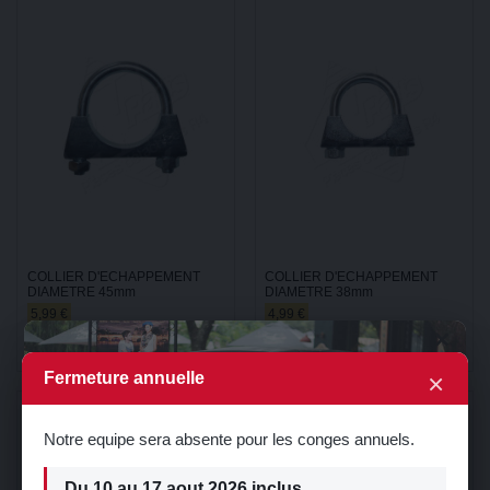
COLLIER D'ECHAPPEMENT
COLLIER D'ECHAPPEMENT
DIAMETRE 45mm
DIAMETRE 38mm
5,99 €
4,99 €
×
Ajouter au panier
Ajouter au panier
×
Fermeture annuelle
Notre equipe sera absente pour les conges annuels.
Du 10 au 17 aout 2026 inclus