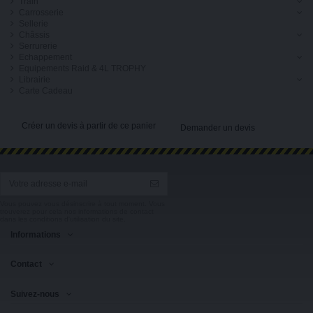
Train
Carrosserie
Sellerie
Châssis
Serrurerie
Echappement
Equipements Raid & 4L TROPHY
Librairie
Carte Cadeau
Créer un devis à partir de ce panier
Demander un devis
Vous pouvez vous désinscrire à tout moment. Vous
trouverez pour cela nos informations de contact
dans les conditions d'utilisation du site.
Informations
Contact
Suivez-nous