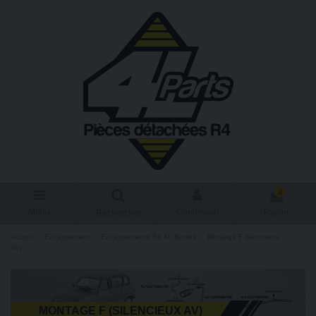
0
Menu
Connexion
Panier
Rechercher
Accueil
Echappement
Echappements R4 4L Berline
Montage F (silencieux
AV)
MONTAGE F (SILENCIEUX AV)