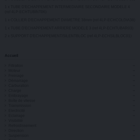
1 x TUBE D'ECHAPPEMENT INTERMEDIAIRE SECONDAIRE MODELE 4
(ref 4LP-ECHTUBINT06)
1 x COLLIER D'ECHAPPEMENT DIAMETRE 38mm (ref 4LP-ECHCOLDIA38)
1 x TUBE D'ECHAPPEMENT ARRIERE MODELE 3 (ref 4LP-ECHTUBAR03)
2 x SUPPORT D'ECHAPPEMENT/SILENTBLOC (ref 4LP-ECHSILBLOC01)
Accueil
Filtration
Moteur
Freinage
Démarrage
Carburation
Charge
Embrayage
Boîte de vitesse
Transmission
Electricité
Eclairage
Visibilité
Refroidissement
Direction
Suspension