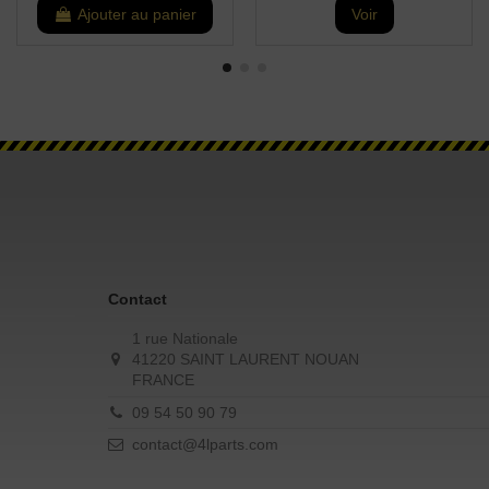
Ajouter au panier
Voir
Contact
1 rue Nationale
41220 SAINT LAURENT NOUAN
FRANCE
09 54 50 90 79
contact@4lparts.com