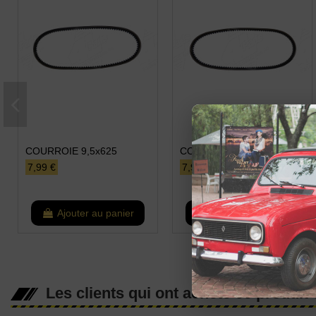
COURROIE 9,5x625
COURROIE 9,5x650
7,99 €
7,99 €
Ajouter au panier
Ajouter au panier
Les clients qui ont acheté ce produit