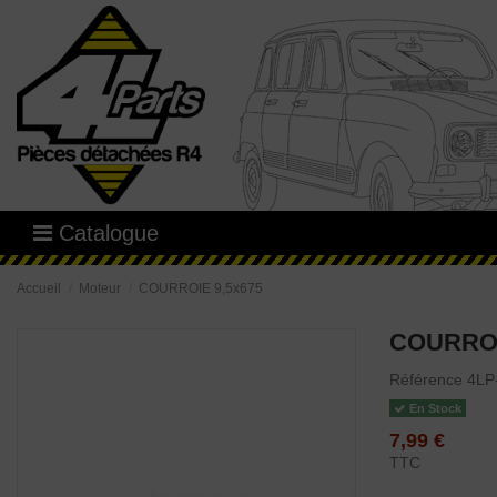
Catalogue
Accueil
Moteur
COURROIE 9,5x675
COURROI
Référence
4LP
En Stock
7,99 €
TTC