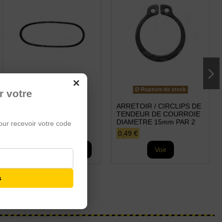
×
Rupture de stock
r votre
COURROIE 9,5x700
ARRETOIR / CIRCLIPS DE
TENDEUR DE COURROIE
7,99 €
DIAMETRE 15mm PAR 2
our recevoir votre code
0,49 €
Ajouter au panier
Voir
s