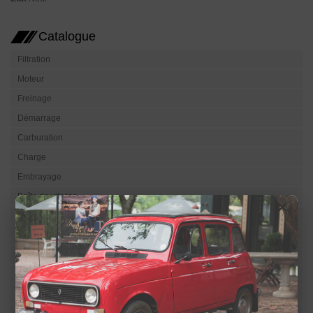
Catalogue
Filtration
Moteur
Freinage
Démarrage
Carburation
Charge
Embrayage
Boîte de vitesse
×
Transmission
Electricité
Eclairage
Visibilité
Refroidissement