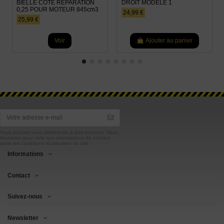
BIELLE COTE REPARATION
DROIT MODELE 1
0,25 POUR MOTEUR 845cm3
24,99 €
25,99 €
Voir
Ajouter au panier
Vous pouvez vous désinscrire à tout moment. Vous
trouverez pour cela nos informations de contact
dans les conditions d'utilisation du site.
Informations
Contact
Suivez-nous
Newsletter