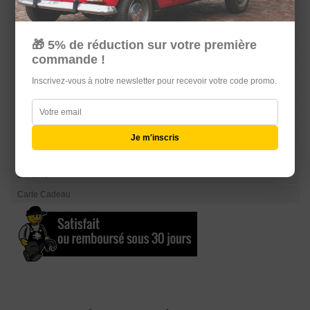
Direction
Suspension
Train
🎁 5% de réduction sur votre première
commande !
Carrosserie
Sellerie
Inscrivez-vous à notre newsletter pour recevoir votre code promo.
Châssis
Serrurerie
Echappement
Je m'inscris
Equipements Raid & 4L TROPHY
Librairie
Carte Cadeau