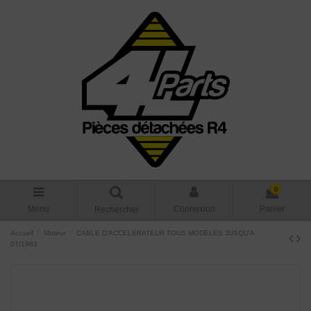
0
Menu
Connexion
Panier
Rechercher
Accueil
Moteur
CABLE D'ACCELERATEUR TOUS MODELES JUSQU'A
07/1983