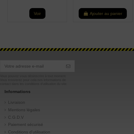
Voir
Ajouter au panier
Vous pouvez vous désinscrire à tout moment.
Vous trouverez pour cela nos informations de
contact dans les conditions d'utilisation du site.
Informations
Livraison
Mentions légales
C.G.D.V
Paiement sécurisé
Conditions d'utilisation