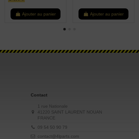
Ajouter au panier
Ajouter au panier
Contact
1 rue Nationale
41220 SAINT LAURENT NOUAN
FRANCE
09 54 50 90 79
contact@4lparts.com