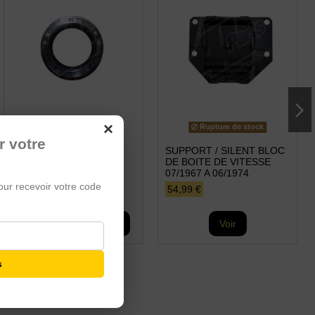
×
Rupture de stock
r votre
JOINT SPI / BAGUE
SUPPORT / SILENT BLOC
D'ETANCHEITE DE
DE BOITE DE VITESSE
DIFFERENTIEL
07/1967 A 06/1974
our recevoir votre code
4,99 €
54,99 €
Ajouter au panier
Voir
s