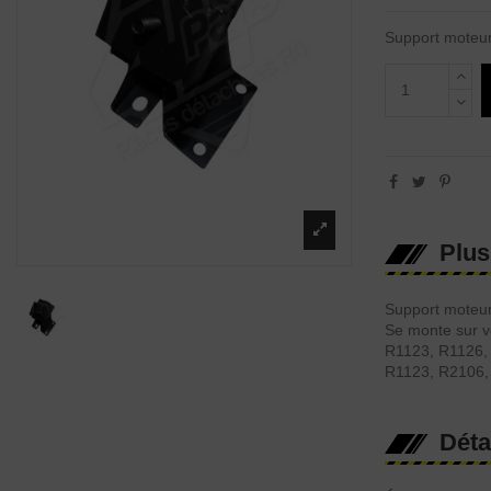
Support moteur
Plus
Support moteur
Se monte sur v
R1123, R1126,
R1123, R2106,
Déta