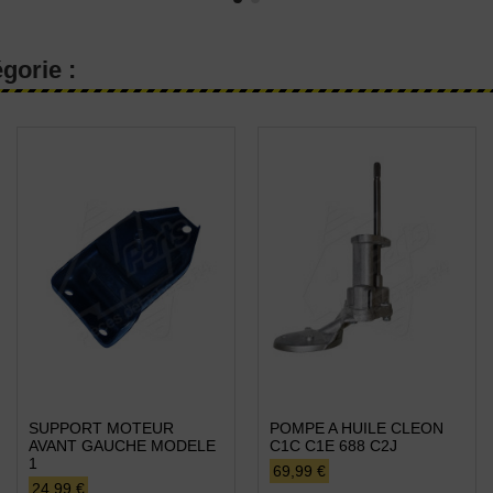
gorie :
SUPPORT MOTEUR
POMPE A HUILE CLEON
AVANT GAUCHE MODELE
C1C C1E 688 C2J
1
69,99 €
24,99 €