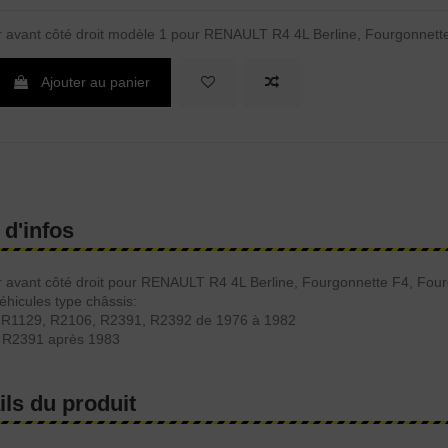
 avant côté droit modèle 1 pour RENAULT R4 4L Berline, Fourgonnett
Ajouter au panier
 d'infos
 avant côté droit pour RENAULT R4 4L Berline, Fourgonnette F4, Fou
éhicules type châssis:
 R1129, R2106, R2391, R2392 de 1976 à 1982
 R2391 après 1983
ils du produit