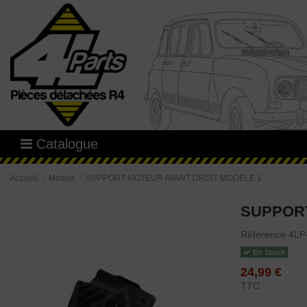
Catalogue
Accueil
Moteur
SUPPORT MOTEUR AVANT DROIT MODELE 1
SUPPORT
Référence
4LP
En Stock
24,99 €
TTC