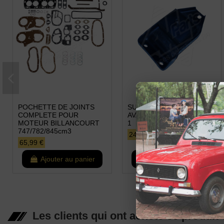
POCHETTE DE JOINTS
SUPPORT MOTEUR
COMPLETE POUR
AVANT GAUCHE MODELE
MOTEUR BILLANCOURT
1
747/782/845cm3
24,99 €
65,99 €
Ajouter au panier
Ajouter au panier
Les clients qui ont acheté ce produit