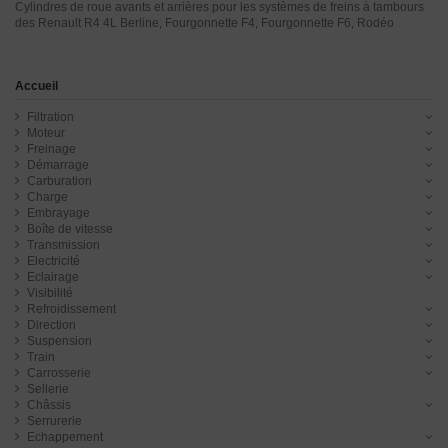
Cylindres de roue avants et arrières pour les systèmes de freins à tambours
des Renault R4 4L Berline, Fourgonnette F4, Fourgonnette F6, Rodéo
Accueil
Filtration
Moteur
Freinage
Démarrage
Carburation
Charge
Embrayage
Boîte de vitesse
Transmission
Electricité
Eclairage
Visibilité
Refroidissement
Direction
Suspension
Train
Carrosserie
Sellerie
Châssis
Serrurerie
Echappement