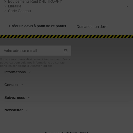
Equipements Raid & 4L TROPHY
Librairie
Carte Cadeau
Créer un devis à partir de ce panier
Demander un devis
Vous pouvez vous désinscrire à tout moment. Vous
trouverez pour cela nos informations de contact
dans les conditions d'utilisation du site.
Informations
Contact
Suivez-nous
Newsletter