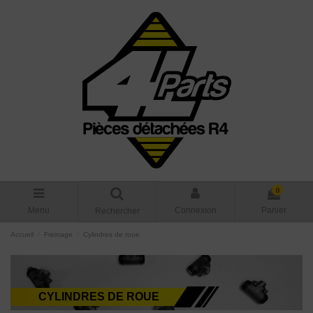
0
Menu
Connexion
Panier
Rechercher
Accueil
Freinage
Cylindres de roue
CYLINDRES DE ROUE