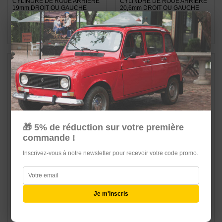
CYLINDRE DE ROUE ARRIERE
CYLINDRE DE ROUE ARRIERE
19mm DROIT OU GAUCHE
20,6mm DROIT OU GAUCHE
×
15,99 €
15,99 €
Ajouter au panier
Ajouter au panier
🎁 5% de réduction sur votre première
commande !
Inscrivez-vous à notre newsletter pour recevoir votre code promo.
CYLINDRE DE ROUE ARRIERE
CYLINDRE DE ROUE ARRIERE
Je m'inscris
22,22mm BENDIX DROIT OU
22,22mm LUCAS GIRLING
GAUCHE
DROIT OU GAUCHE
15,99 €
15,99 €