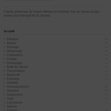
Capots, panneaux de hayon intérieur et extérieur, bas de caisse et jupe
arrière pour Renault R4 4L Berline
Accueil
Filtration
Moteur
Freinage
Démarrage
Carburation
Charge
Embrayage
Boîte de vitesse
Transmission
Electricité
Eclairage
Visibilité
Refroidissement
Direction
Suspension
Train
Carrosserie
Sellerie
Châssis