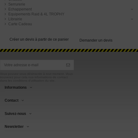
Serrurerie
Echappement
Equipements Raid & 4L TROPHY
Librairie
Carte Cadeau
Créer un devis à partir de ce panier
Demander un devis
Vous pouvez vous désinscrire à tout moment. Vous
trouverez pour cela nos informations de contact
dans les conditions d'utilisation du site.
Informations
Contact
Suivez-nous
Newsletter