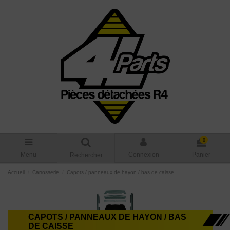
0
Menu
Connexion
Panier
Rechercher
Accueil
Carrosserie
Capots / panneaux de hayon / bas de caisse
CAPOTS / PANNEAUX DE HAYON / BAS
DE CAISSE