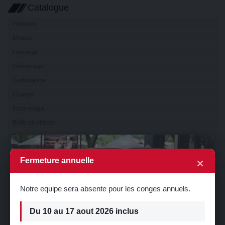
Catalogue
Filtration
Moteur
Freinage
Démarrage
Carburation
Charge
Embrayage
Boîte de vitesse
Transmission
×
Electricité
×
Fermeture annuelle
Eclairage
Visibilité
Notre equipe sera absente pour les conges annuels.
Refroidissement
Direction
Du 10 au 17 aout 2026 inclus
Suspension