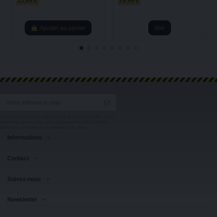
15,99 €
29,99 €
Ajouter au panier
Voir
Vous pouvez vous désinscrire à tout moment. Vous
trouverez pour cela nos informations de contact
dans les conditions d'utilisation du site.
Informations
Contact
Suivez-nous
Newsletter