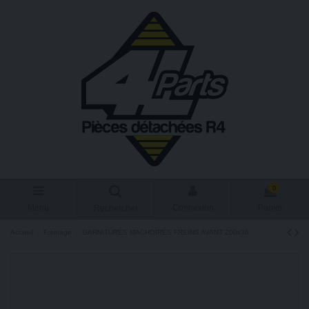
0
Menu
Connexion
Panier
Rechercher
Accueil
Freinage
GARNITURES MACHOIRES FREINS AVANT 200x36