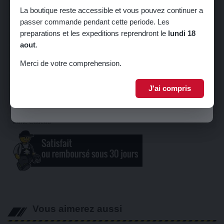
La boutique reste accessible et vous pouvez continuer a
Train
passer commande pendant cette periode. Les
Carrosserie
🎁 5% de réduction sur votre première
preparations et les expeditions reprendront le
lundi 18
commande !
Sellerie
aout
.
Châssis
Inscrivez-vous à notre newsletter pour recevoir votre code promo.
Merci de votre comprehension.
Serrurerie
Echappement
J'ai compris
Je m'inscris
Equipements Raid & 4L TROPHY
Librairie
Carte Cadeau
Vous aimerez aussi