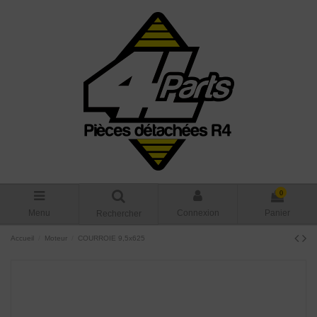
0
Menu
Connexion
Panier
Rechercher
Accueil
Moteur
COURROIE 9,5x625