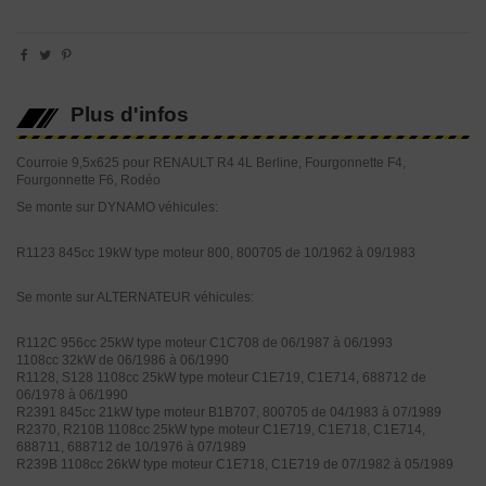
Plus d'infos
Courroie 9,5x625 pour RENAULT R4 4L Berline, Fourgonnette F4,
Fourgonnette F6, Rodéo
Se monte sur DYNAMO véhicules:
R1123 845cc 19kW type moteur 800, 800705 de 10/1962 à 09/1983
Se monte sur ALTERNATEUR véhicules:
R112C 956cc 25kW type moteur C1C708 de 06/1987 à 06/1993
1108cc 32kW de 06/1986 à 06/1990
R1128, S128 1108cc 25kW type moteur C1E719, C1E714, 688712 de
06/1978 à 06/1990
R2391 845cc 21kW type moteur B1B707, 800705 de 04/1983 à 07/1989
R2370, R210B 1108cc 25kW type moteur C1E719, C1E718, C1E714,
688711, 688712 de 10/1976 à 07/1989
R239B 1108cc 26kW type moteur C1E718, C1E719 de 07/1982 à 05/1989