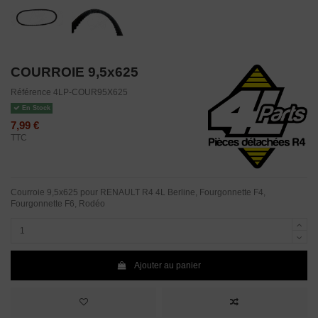
COURROIE 9,5x625
Référence
4LP-COUR95X625
En Stock
7,99 €
TTC
Courroie 9,5x625 pour RENAULT R4 4L Berline, Fourgonnette F4,
Fourgonnette F6, Rodéo
Ajouter au panier