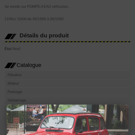
Se monte sur POMPE A EAU véhicules:
1108cc 32kW de 06/1986 à 06/1990
Détails du produit
État
Neuf
Catalogue
Filtration
Moteur
Freinage
Démarrage
×
Carburation
Charge
Embrayage
Boîte de vitesse