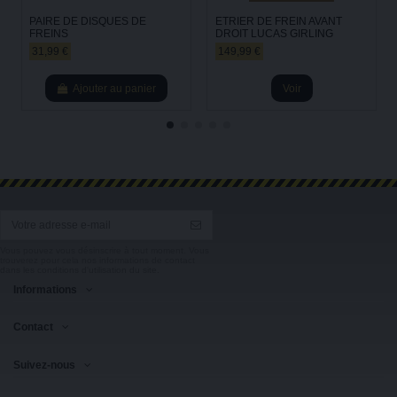
PAIRE DE DISQUES DE
ETRIER DE FREIN AVANT
FREINS
DROIT LUCAS GIRLING
31,99 €
149,99 €
Ajouter au panier
Voir
Vous pouvez vous désinscrire à tout moment. Vous
trouverez pour cela nos informations de contact
dans les conditions d'utilisation du site.
Informations
Contact
Suivez-nous