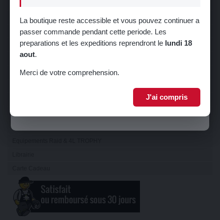
Visibilité
Refroidissement
La boutique reste accessible et vous pouvez continuer a
Direction
passer commande pendant cette periode. Les
🎁 5% de réduction sur votre première
preparations et les expeditions reprendront le
lundi 18
Suspension
commande !
aout
.
Train
Inscrivez-vous à notre newsletter pour recevoir votre code promo.
Merci de votre comprehension.
Carrosserie
Sellerie
J'ai compris
Châssis
Je m'inscris
Serrurerie
Echappement
Equipements Raid & 4L TROPHY
Librairie
Carte Cadeau