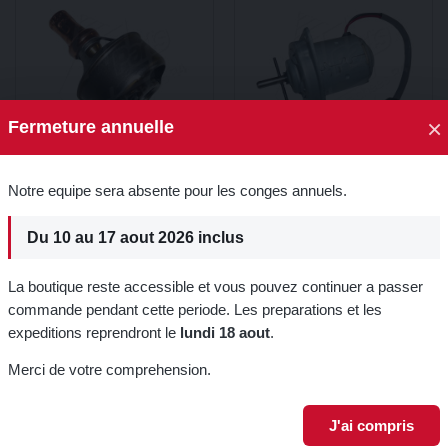
×
Fermeture annuelle
🎁 5% de réduction su
Notre equipe sera absente pour les conges annuels.
première commande !
THERMOSTAT -
MOTEUR VENTILATEUR
CALORSTAT 83°C
DE RADIATEUR MOTEUR
Du 10 au 17 aout 2026 inclus
1108cm3
Inscrivez-vous à notre newsletter p
12,99 €
promo.
45,99 €
La boutique reste accessible et vous pouvez continuer a passer
Ajouter au panier
Ajouter au panier
commande pendant cette periode. Les preparations et les
expeditions reprendront le
lundi 18 aout
.
Je m'inscri
Merci de votre comprehension.
 ont également acheté :
J'ai compris