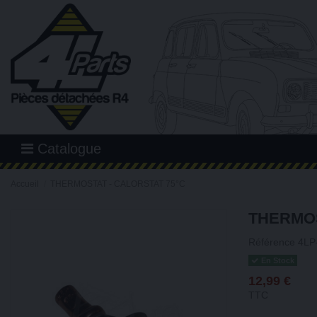
Catalogue
Accueil
THERMOSTAT - CALORSTAT 75°C
THERMOS
Référence
4LP
En Stock
12,99 €
TTC