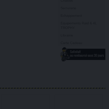
Châssis
Serrurerie
Echappement
Equipements Raid & 4L
TROPHY
Librairie
Carte Cadeau