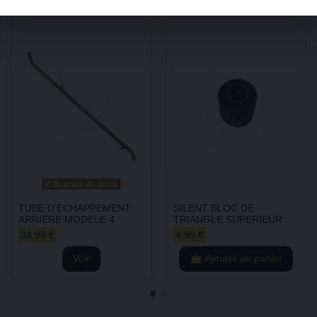
Rupture de stock
TUBE D'ECHAPPEMENT
SILENT BLOC DE
ARRIERE MODELE 4
TRIANGLE SUPERIEUR
34,99 €
4,99 €
Voir
Ajouter au panier