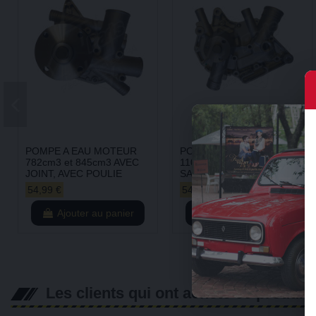
POMPE A EAU MOTEUR
POMPE A EAU MOTEUR
782cm3 et 845cm3 AVEC
1108cm3 AVEC JOINT,
JOINT, AVEC POULIE
SANS POULIE
54,99 €
54,99 €
Ajouter au panier
Ajouter au panier
Les clients qui ont acheté ce produit