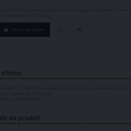
alorstat 75°C diamètre extérieur 43,5mm longueur épaulement 37mm 
F4, Fourgonnette F6, Rodéo
Ajouter au panier
 d'infos
alorstat 75°C diamètre extérieur 43,5mm longueur épaulement 37mm 
F4, Fourgonnette F6, Rodéo
RENAULT 7701348375
ils du produit