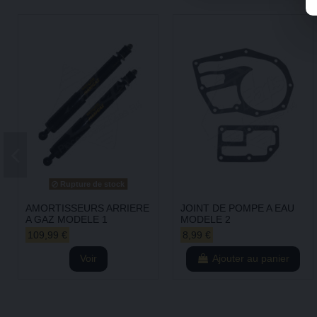
Rupture de stock
AMORTISSEURS ARRIERE
JOINT DE POMPE A EAU
A GAZ MODELE 1
MODELE 2
109,99 €
8,99 €
Voir
Ajouter au panier