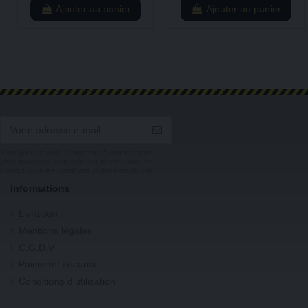
Ajouter au panier
Ajouter au panier
Vous pouvez vous désinscrire à tout moment.
Vous trouverez pour cela nos informations de
contact dans les conditions d'utilisation du site.
Informations
Livraison
Mentions légales
C.G.D.V
Paiement sécurisé
Conditions d'utilisation