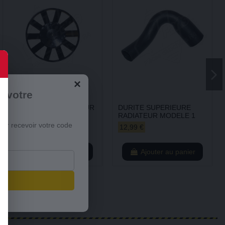
×
r votre
HELICE DE VENTILATEUR
DURITE SUPERIEURE
A 10 PALES
RADIATEUR MODELE 1
our recevoir votre code
39,99 €
12,99 €
Ajouter au panier
Ajouter au panier
s