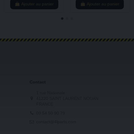
Ajouter au panier
Ajouter au panier
Contact
1 rue Nationale
41220 SAINT LAURENT NOUAN
FRANCE
09 54 50 90 79
contact@4lparts.com