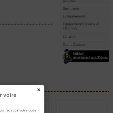
Châssis
Serrurerie
Echappement
Equipements Raid & 4L
TROPHY
Librairie
Carte Cadeau
×
r votre
our recevoir votre code