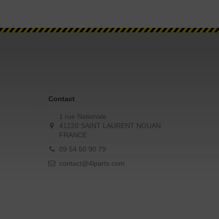
Contact
1 rue Nationale
41220 SAINT LAURENT NOUAN
FRANCE
09 54 50 90 79
contact@4lparts.com