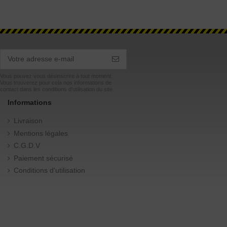
Vous pouvez vous désinscrire à tout moment.
Vous trouverez pour cela nos informations de
contact dans les conditions d'utilisation du site.
Informations
Livraison
Mentions légales
C.G.D.V
Paiement sécurisé
Conditions d'utilisation