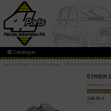
Catalogue
Accueil
Freinage
Freins AV à disques
ETRIER DE FREIN AVANT DROIT
ETRIER 
Référence
4LP
Rupture de sto
149,99 €
TTC