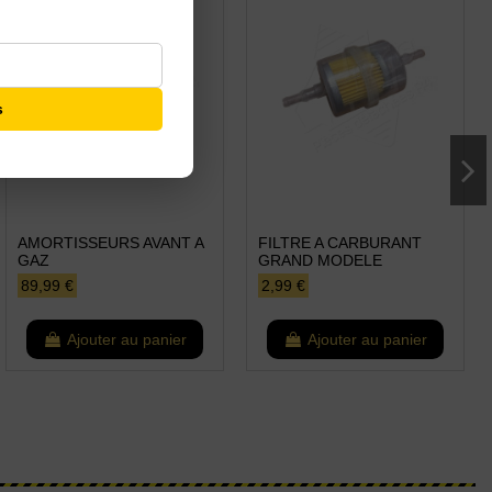
s
AMORTISSEURS AVANT A
FILTRE A CARBURANT
GAZ
GRAND MODELE
89,99 €
2,99 €
Ajouter au panier
Ajouter au panier