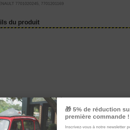
RENAULT 7701020245, 7701201169
ils du produit
 ont également acheté :
🎁 5% de réduction su
première commande !
Inscrivez-vous à notre newsletter p