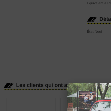
Equivalent à 
Déta
État
Neuf
Les clients qui ont acheté ce produit