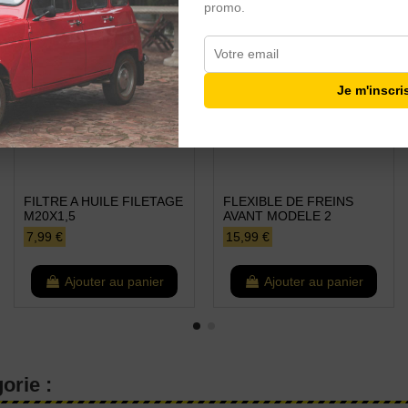
promo.
Je m'inscri
FILTRE A HUILE FILETAGE
FLEXIBLE DE FREINS
M20X1,5
AVANT MODELE 2
7,99 €
15,99 €
Ajouter au panier
Ajouter au panier
orie :