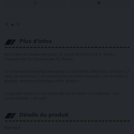
Plus d'infos
Kit complet de pompe lave glace 12 V pour RENAULT R4 4L Berline,
Fourgonnette F4, Fourgonnette F6, Rodéo.
Se compose d'une pompe lave glace 12 volts (débit 140ml/min), un bidon 1,2
litres, un raccord en T, un raccord droit, un bouton poussoir, 1,5m de tuyau, 2
gicleurs, connecteur électrique et fils, fixations.
La garantie d'avoir un lave glace efficace en toutes circonstances...une
bonne visibilité = sécurité!
Détails du produit
État
Neuf