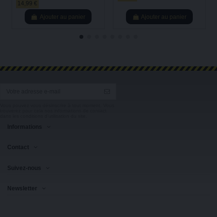
14,99 €
Ajouter au panier
Ajouter au panier
Vous pouvez vous désinscrire à tout moment. Vous
trouverez pour cela nos informations de contact
dans les conditions d'utilisation du site.
Informations
Contact
Suivez-nous
Newsletter