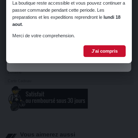
La boutique reste accessible et vous pouvez continuer a
Suspension
passer commande pendant cette periode. Les
Train
🎁 5% de réduction sur votre première
preparations et les expeditions reprendront le
lundi 18
commande !
Carrosserie
aout
.
Inscrivez-vous à notre newsletter pour recevoir votre code promo.
Sellerie
Merci de votre comprehension.
Châssis
Serrurerie
J'ai compris
Je m'inscris
Echappement
Equipements Raid & 4L TROPHY
Librairie
Carte Cadeau
Vous aimerez aussi