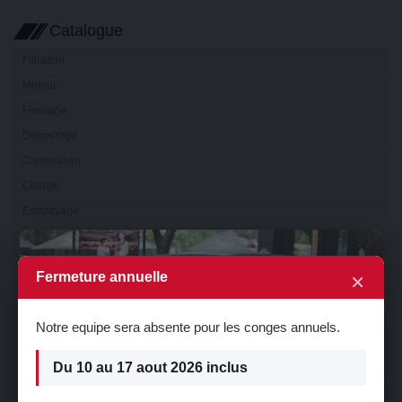
Catalogue
Filtration
Moteur
Freinage
Démarrage
Carburation
Charge
Embrayage
Boîte de vitesse
×
Transmission
×
Fermeture annuelle
Electricité
Eclairage
Notre equipe sera absente pour les conges annuels.
Visibilité
Refroidissement
Du 10 au 17 aout 2026 inclus
Direction