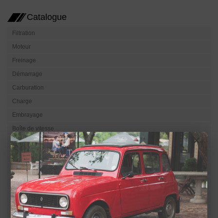
Catalogue
Filtration
Moteur
Freinage
Démarrage
Carburation
Charge
Embrayage
Boîte de vitesse
×
Transmission
Electricité
Eclairage
Visibilité
Refroidissement
Direction