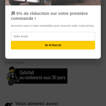
Suspension
Train
🎁 5% de réduction sur votre première
Carrosserie
commande !
Sellerie
Inscrivez-vous à notre newsletter pour recevoir votre code promo.
Châssis
Serrurerie
Echappement
Je m'inscris
Equipements Raid & 4L TROPHY
Librairie
Carte Cadeau
Vous aimerez aussi