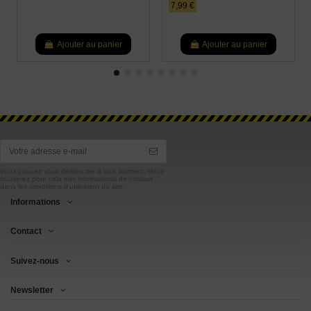
7,99 €
Ajouter au panier
Ajouter au panier
Vous pouvez vous désinscrire à tout moment. Vous
trouverez pour cela nos informations de contact
dans les conditions d'utilisation du site.
Informations
Contact
Suivez-nous
Newsletter