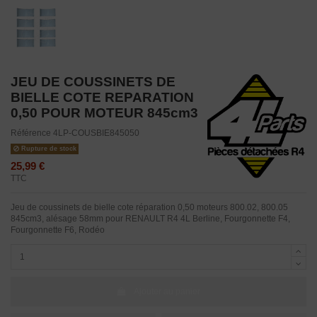
JEU DE COUSSINETS DE
BIELLE COTE REPARATION
0,50 POUR MOTEUR 845cm3
Référence
4LP-COUSBIE845050
Rupture de stock
25,99 €
TTC
Jeu de coussinets de bielle cote réparation 0,50 moteurs 800.02, 800.05
845cm3, alésage 58mm pour RENAULT R4 4L Berline, Fourgonnette F4,
Fourgonnette F6, Rodéo
Ajouter au panier