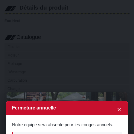
Détails du produit
État
Neuf
Catalogue
Filtration
Moteur
Freinage
Démarrage
Carburation
Charge
×
Embrayage
Boîte de vitesse
×
Fermeture annuelle
Transmission
Electricité
Notre equipe sera absente pour les conges annuels.
Eclairage