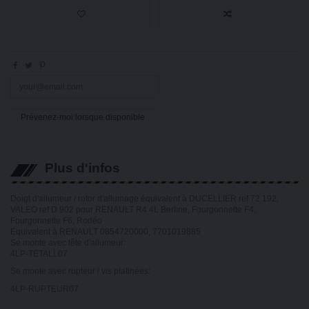
Plus d'infos
Doigt d'allumeur / rotor d'allumage équivalent à DUCELLIER ref 72 192,
VALEO ref D 902 pour RENAULT R4 4L Berline, Fourgonnette F4,
Fourgonnette F6, Rodéo
Equivalent à RENAULT 0854720000, 7701019885
Se monte avec tête d'allumeur:
4LP-TETALL07
Se monte avec rupteur / vis platinées:
4LP-RUPTEUR07