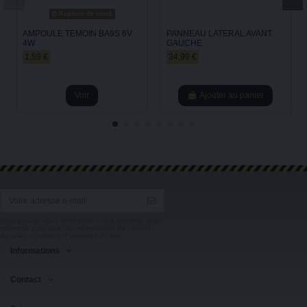
Rupture de stock
AMPOULE TEMOIN BA9S 6V
PANNEAU LATERAL AVANT
4W
GAUCHE
1,59 €
34,99 €
Voir
Ajouter au panier
Vous pouvez vous désinscrire à tout moment. Vous
trouverez pour cela nos informations de contact
dans les conditions d'utilisation du site.
Informations
Contact