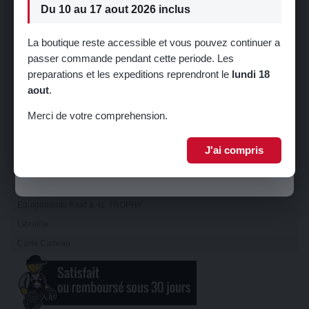
Du 10 au 17 aout 2026 inclus
Visibilité
Refroidissement
La boutique reste accessible et vous pouvez continuer a
Direction
passer commande pendant cette periode. Les
🎁 5% de réduction sur votre première
Suspension
preparations et les expeditions reprendront le
lundi 18
commande !
aout
.
Train
Inscrivez-vous à notre newsletter pour recevoir votre code promo.
Carrosserie
Merci de votre comprehension.
Sellerie
Châssis
J'ai compris
Je m'inscris
Serrurerie
Echappement
Equipements Raid & 4L TROPHY
Librairie
Carte Cadeau