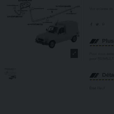
Vue éclatée d
Plus
Pour vous aider
p
our RENAULT 
Déta
État
Neuf