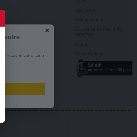
Châssis
Serrurerie
Echappement
×
Equipements Raid & 4L
TROPHY
r votre
Librairie
Carte Cadeau
our recevoir votre code
s