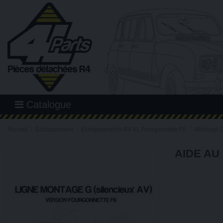
Catalogue
Accueil
Echappement
Echappements R4 4L Fourgonnette F6
Montage 
AIDE AU