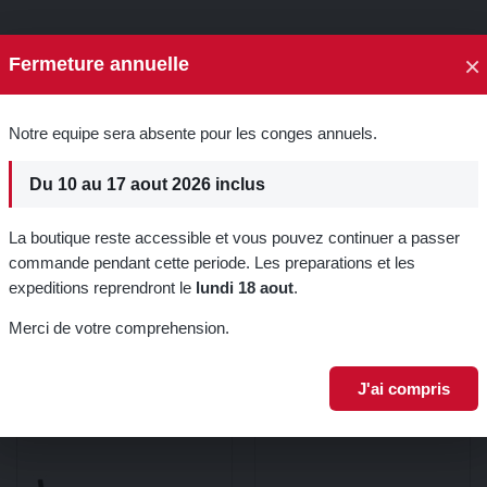
×
Fermeture annuelle
🎁 5% de réduction su
Notre equipe sera absente pour les conges annuels.
première commande !
Du 10 au 17 aout 2026 inclus
Inscrivez-vous à notre newsletter p
promo.
La boutique reste accessible et vous pouvez continuer a passer
commande pendant cette periode. Les preparations et les
expeditions reprendront le
lundi 18 aout
.
Je m'inscri
Merci de votre comprehension.
orie :
J'ai compris