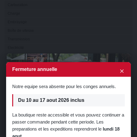
Carburation
Charge
Embrayage
Boîte de vitesse
Transmission
Electricité
Eclairage
×
Visibilité
×
Fermeture annuelle
Refroidissement
Direction
Notre equipe sera absente pour les conges annuels.
Suspension
Train
Du 10 au 17 aout 2026 inclus
Carrosserie
La boutique reste accessible et vous pouvez continuer a
Sellerie
passer commande pendant cette periode. Les
🎁 5% de réduction sur votre première
Châssis
preparations et les expeditions reprendront le
lundi 18
commande !
Serrurerie
aout
.