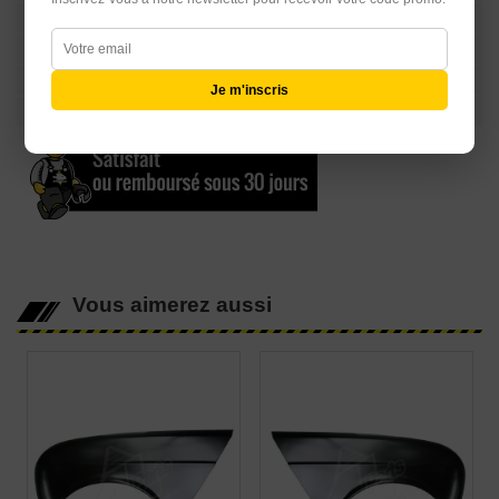
Echappement
Equipements Raid & 4L TROPHY
Librairie
Je m'inscris
Carte Cadeau
Vous aimerez aussi