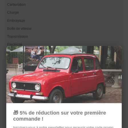
Carburation
Charge
Embrayage
Boîte de vitesse
Transmission
Electricité
×
Eclairage
Visibilité
Refroidissement
Direction
Suspension
Train
Carrosserie
Sellerie
🎁 5% de réduction sur votre première
Châssis
commande !
Serrurerie
Inscrivez-vous à notre newsletter pour recevoir votre code promo.