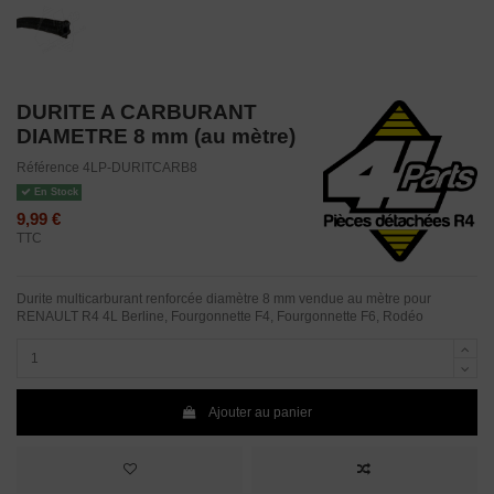
DURITE A CARBURANT
DIAMETRE 8 mm (au mètre)
Référence
4LP-DURITCARB8
En Stock
9,99 €
TTC
Durite multicarburant renforcée diamètre 8 mm vendue au mètre pour
RENAULT R4 4L Berline, Fourgonnette F4, Fourgonnette F6, Rodéo
Ajouter au panier