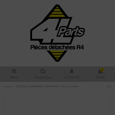
0
Menu
Connexion
Panier
Rechercher
Accueil
DURITE A CARBURANT DIAMETRE 8 mm (au mètre)