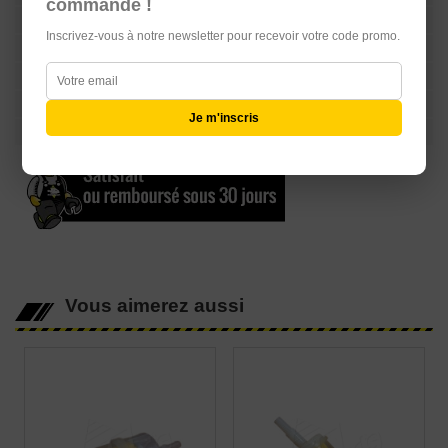
commande !
Serrurerie
Inscrivez-vous à notre newsletter pour recevoir votre code promo.
Echappement
Equipements Raid & 4L TROPHY
Librairie
Je m'inscris
Carte Cadeau
Vous aimerez aussi