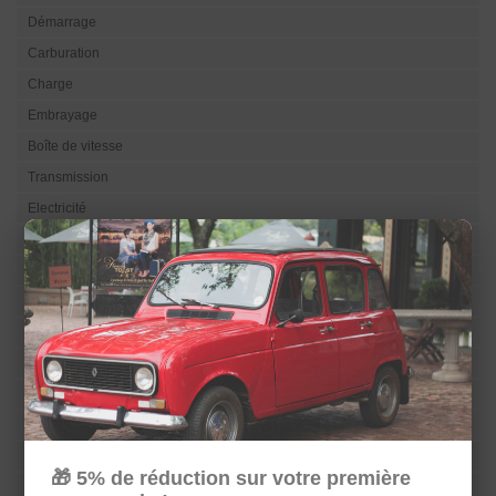
Démarrage
Carburation
Charge
Embrayage
Boîte de vitesse
Transmission
Electricité
×
Eclairage
Visibilité
Refroidissement
Direction
Suspension
Train
Carrosserie
Sellerie
🎁 5% de réduction sur votre première
Châssis