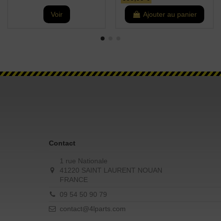
Voir
Ajouter au panier
Contact
1 rue Nationale
41220 SAINT LAURENT NOUAN
FRANCE
09 54 50 90 79
contact@4lparts.com