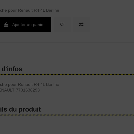
uche pour Renault R4 4L Berline
Ajouter au panier
 d'infos
uche pour Renault R4 4L Berline
RENAULT 7701638293
ils du produit