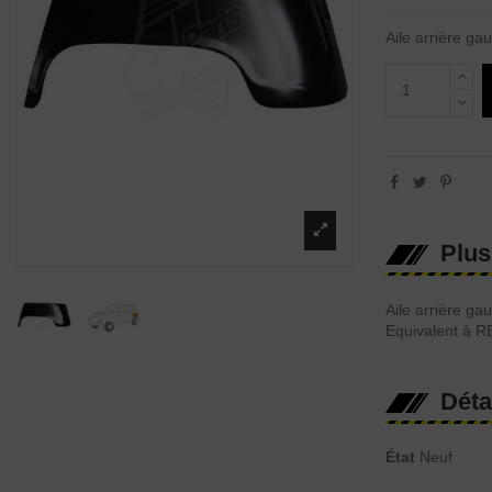
Aile arrière ga
Plus
Aile arrière ga
Equivalent à 
Déta
État
Neuf