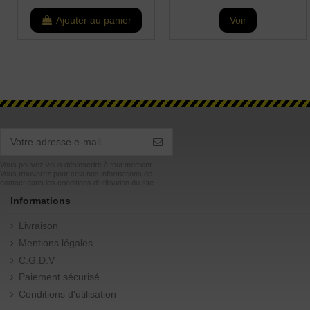
Ajouter au panier
Voir
Vous pouvez vous désinscrire à tout moment.
Vous trouverez pour cela nos informations de
contact dans les conditions d'utilisation du site.
Informations
Livraison
Mentions légales
C.G.D.V
Paiement sécurisé
Conditions d'utilisation