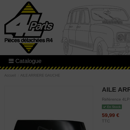
Catalogue
Accueil
AILE ARRIERE GAUCHE
AILE AR
Référence
4LP
En Stock
59,99 €
TTC