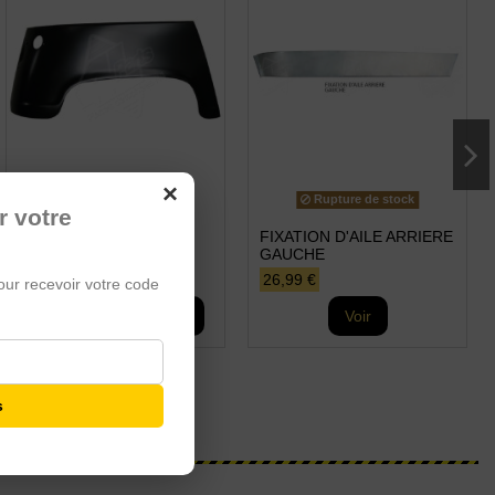
×
Rupture de stock
r votre
AILE ARRIERE DROITE
FIXATION D'AILE ARRIERE
GAUCHE
59,99 €
26,99 €
our recevoir votre code
Ajouter au panier
Voir
s