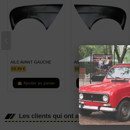
AILE AVANT GAUCHE
AILE AVANT DROITE
59,99 €
59,99 €
Ajouter au panier
Ajouter au panier
Les clients qui ont acheté ce produit