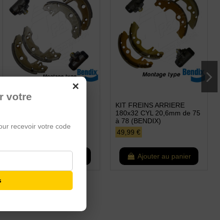
×
r votre
KIT FREINS ARRIERE
KIT FREINS ARRIERE
180x32 CYL 20,6mm
180x32 CYL 20,6mm de 75
(BENDIX)
à 78 (BENDIX)
our recevoir votre code
64,99 €
49,99 €
Ajouter au panier
Ajouter au panier
s