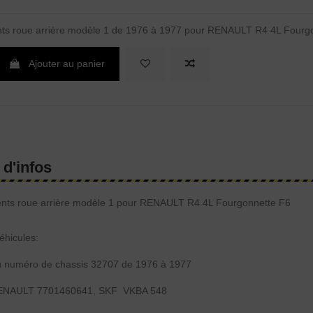
nts roue arrière modèle 1 de 1976 à 1977 pour RENAULT R4 4L Fourg
Ajouter au panier
 d'infos
ents roue arrière modèle 1 pour RENAULT R4 4L Fourgonnette F6
éhicules:
u numéro de chassis 32707 de 1976 à 1977
 RENAULT 7701460641, SKF VKBA 548