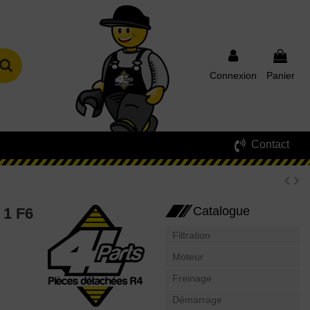
Connexion
Panier
Contact
Catalogue
1 F6
Filtration
Moteur
Freinage
Démarrage