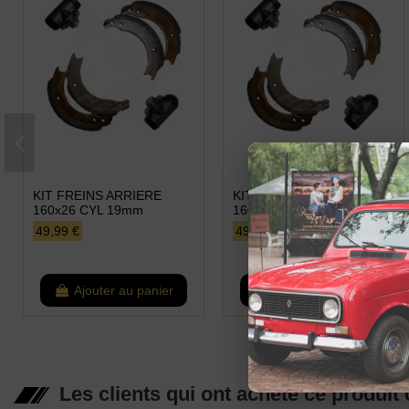
KIT FREINS ARRIERE
KIT FREINS ARRIERE
160x26 CYL 19mm
160x26 CYL 20,6mm
49,99 €
49,99 €
Ajouter au panier
Ajouter au panier
Les clients qui ont acheté ce produit