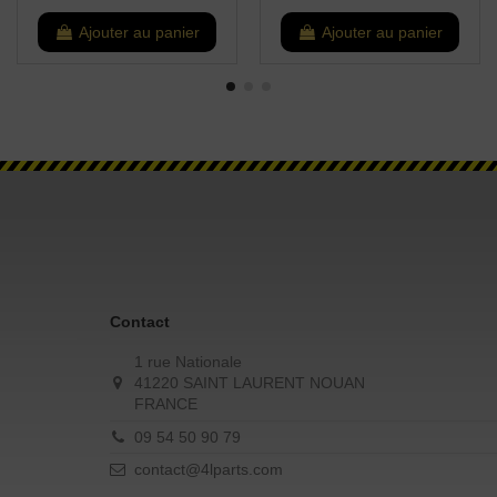
Ajouter au panier
Ajouter au panier
Contact
1 rue Nationale
41220 SAINT LAURENT NOUAN
FRANCE
09 54 50 90 79
contact@4lparts.com