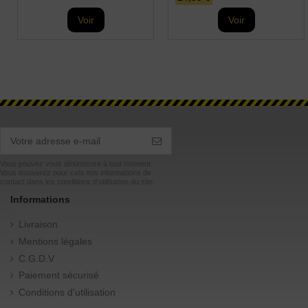
Voir
Voir
Vous pouvez vous désinscrire à tout moment.
Vous trouverez pour cela nos informations de
contact dans les conditions d'utilisation du site.
Informations
Livraison
Mentions légales
C.G.D.V
Paiement sécurisé
Conditions d'utilisation