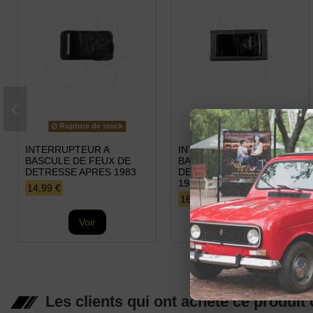
Rupture de stock
Rupture de stock
INTERRUPTEUR A
INTERRUPTEUR A
BASCULE DE FEUX DE
BASCULE DE FEUX DE
DETRESSE APRES 1983
DETRESSE DE 1963 A
1983
14,99 €
16,99 €
Voir
Voir
Les clients qui ont acheté ce produit