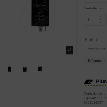
Centrale clign
Plus
Centrale clign
Equivalent à 
6001016037