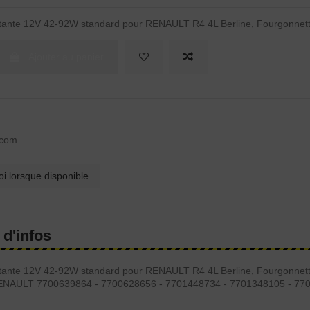
otante 12V 42-92W standard pour RENAULT R4 4L Berline, Fourgonnet
Ajouter au panier
 d'infos
otante 12V 42-92W standard pour RENAULT R4 4L Berline, Fourgonnet
RENAULT 7700639864 - 7700628656 - 7701448734 - 7701348105 - 77