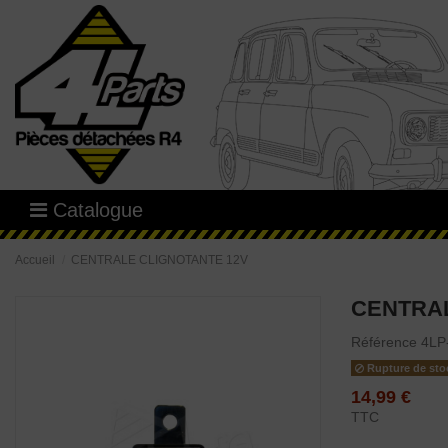
Catalogue
Accueil
CENTRALE CLIGNOTANTE 12V
CENTRAL
Référence
4LP
Rupture de sto
14,99 €
TTC