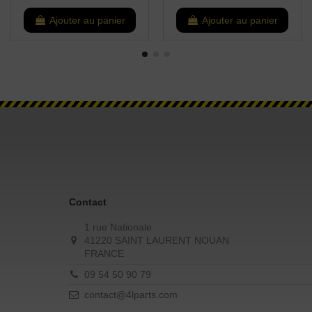
Ajouter au panier
Ajouter au panier
Contact
1 rue Nationale
41220 SAINT LAURENT NOUAN
FRANCE
09 54 50 90 79
contact@4lparts.com