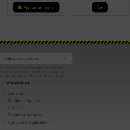
Ajouter au panier
Voir
Vous pouvez vous désinscrire à tout moment.
Vous trouverez pour cela nos informations de
contact dans les conditions d'utilisation du site.
Informations
Livraison
Mentions légales
C.G.D.V
Paiement sécurisé
Conditions d'utilisation