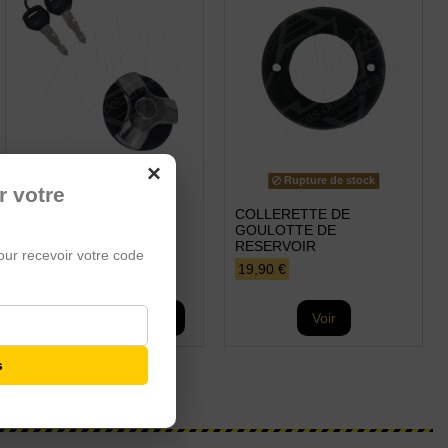
×
Rupture de stock
r votre
BOUCHON DE
COLLERETTE DE
RESERVOIR A CLE
GOULOTTE DE
RESERVOIR
12,99 €
our recevoir votre code
19,90 €
Ajouter au panier
Voir
s