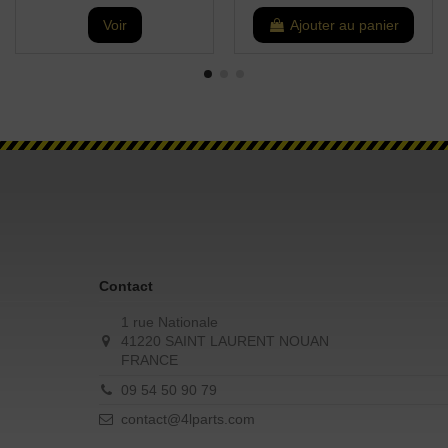
Voir
Ajouter au panier
Contact
1 rue Nationale
41220 SAINT LAURENT NOUAN
FRANCE
09 54 50 90 79
contact@4lparts.com