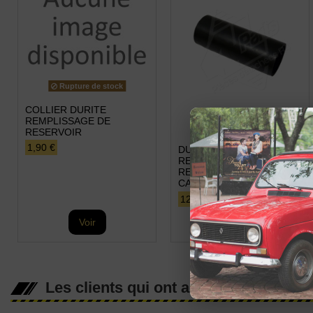
Rupture de stock
COLLIER DURITE
REMPLISSAGE DE
Rupture de stock
RESERVOIR
1,90 €
DURITE DE
REMPLISSAGE DE
RESERVOIR A
CARBURANT 50x145mm
12,99 €
Voir
Voir
Les clients qui ont acheté ce produit