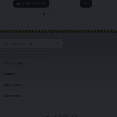
Ajouter au panier
Voir
Vous pouvez vous désinscrire à tout moment. Vous
trouverez pour cela nos informations de contact
dans les conditions d'utilisation du site.
Informations
Contact
Suivez-nous
Newsletter
Copyright 4LPARTS - 2024