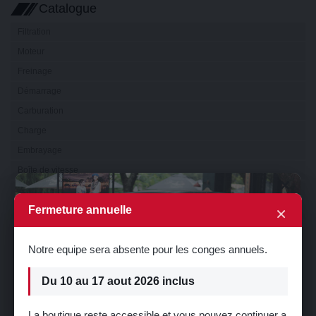
Catalogue
Filtration
Moteur
Freinage
Démarrage
Carburation
Charge
Embrayage
Boîte de vitesse
×
Transmission
×
Fermeture annuelle
Electricité
Eclairage
Notre equipe sera absente pour les conges annuels.
Visibilité
Refroidissement
Du 10 au 17 aout 2026 inclus
Direction
Suspension
La boutique reste accessible et vous pouvez continuer a