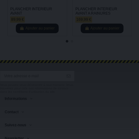
PLANCHER INTERIEUR
PLANCHER INTERIEUR
AVANT
AVANT A RAINURES
89,99 €
169,99 €
Ajouter au panier
Ajouter au panier
Vous pouvez vous désinscrire à tout moment. Vous
trouverez pour cela nos informations de contact
dans les conditions d'utilisation du site.
Informations
Contact
Suivez-nous
Newsletter