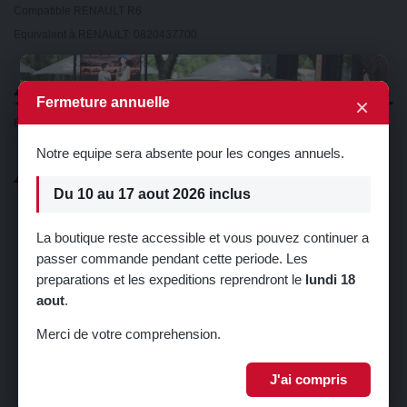
Compatible RENAULT R6
Equivalent à RENAULT:
0820437700
×
Détails du produit
×
Fermeture annuelle
État
Neuf
Notre equipe sera absente pour les conges annuels.
Catalogue
Du 10 au 17 aout 2026 inclus
Filtration
Moteur
La boutique reste accessible et vous pouvez continuer a
Freinage
passer commande pendant cette periode. Les
🎁 5% de réduction sur votre première
preparations et les expeditions reprendront le
lundi 18
Démarrage
commande !
aout
.
Carburation
Inscrivez-vous à notre newsletter pour recevoir votre code promo.
Charge
Merci de votre comprehension.
Embrayage
J'ai compris
Boîte de vitesse
Je m'inscris
Transmission