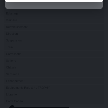
Electricité
Eclairage
Visibilité
Refroidissement
Direction
Suspension
Train
Carrosserie
Sellerie
Châssis
Serrurerie
Echappement
Equipements Raid & 4L TROPHY
Librairie
Carte Cadeau