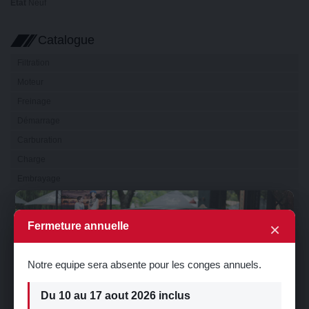
État
Neuf
Catalogue
Filtration
Moteur
Freinage
Démarrage
Carburation
Charge
Embrayage
×
Boîte de vitesse
Transmission
×
Fermeture annuelle
Electricité
Eclairage
Notre equipe sera absente pour les conges annuels.
Visibilité
Du 10 au 17 aout 2026 inclus
Refroidissement