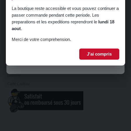
Direction
La boutique reste accessible et vous pouvez continuer a
Suspension
passer commande pendant cette periode. Les
🎁 5% de réduction sur votre première
Train
preparations et les expeditions reprendront le
lundi 18
commande !
Carrosserie
aout
.
Inscrivez-vous à notre newsletter pour recevoir votre code promo.
Sellerie
Merci de votre comprehension.
Châssis
Serrurerie
J'ai compris
Je m'inscris
Echappement
Equipements Raid & 4L TROPHY
Librairie
Carte Cadeau