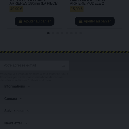
ARRIERES 180mm (LA PIECE)
ARRIERE MODELE 2
49,90 €
15,99 €
Ajouter au panier
Ajouter au panier
Vous pouvez vous désinscrire à tout moment. Vous
trouverez pour cela nos informations de contact
dans les conditions d'utilisation du site.
Informations
Contact
Suivez-nous
Newsletter