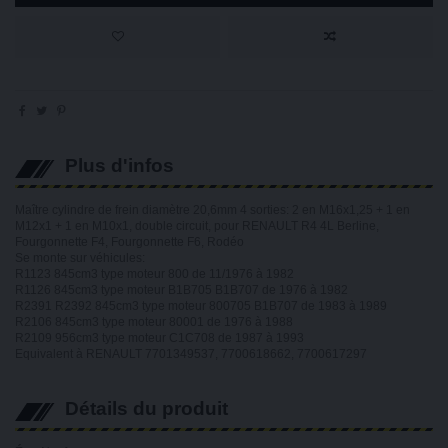
Plus d'infos
Maître cylindre de frein diamètre 20,6mm 4 sorties: 2 en M16x1,25 + 1 en
M12x1 + 1 en M10x1, double circuit, pour RENAULT R4 4L Berline,
Fourgonnette F4, Fourgonnette F6, Rodéo
Se monte sur véhicules:
R1123 845cm3 type moteur 800 de 11/1976 à 1982
R1126 845cm3 type moteur B1B705 B1B707 de 1976 à 1982
R2391 R2392 845cm3 type moteur 800705 B1B707 de 1983 à 1989
R2106 845cm3 type moteur 80001 de 1976 à 1988
R2109 956cm3 type moteur C1C708 de 1987 à 1993
Equivalent à RENAULT 7701349537, 7700618662, 7700617297
Détails du produit