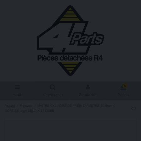
0
Menu
Connexion
Panier
Rechercher
Accueil
Freinage
MAITRE CYLINDRE DE FREIN DIAMETRE 20,6mm 4
SORTIES idem BENDIX 131386B