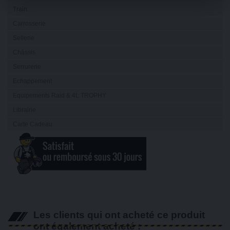
Train
Carrosserie
Sellerie
Châssis
Serrurerie
Echappement
Equipements Raid & 4L TROPHY
Librairie
Carte Cadeau
Les clients qui ont acheté ce produit
ont également acheté :