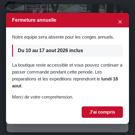
Catalogue
×
Filtration
×
Fermeture annuelle
Moteur
Freinage
Notre equipe sera absente pour les conges annuels.
Démarrage
Carburation
Du 10 au 17 aout 2026 inclus
Charge
La boutique reste accessible et vous pouvez continuer a
Embrayage
passer commande pendant cette periode. Les
Boîte de vitesse
🎁 5% de réduction sur votre première
preparations et les expeditions reprendront le
lundi 18
commande !
Transmission
aout
.
Electricité
Inscrivez-vous à notre newsletter pour recevoir votre code promo.
Merci de votre comprehension.
Eclairage
Visibilité
J'ai compris
Refroidissement
Je m'inscris
Direction
Suspension