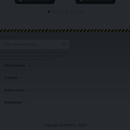
Vous pouvez vous désinscrire à tout moment. Vous
trouverez pour cela nos informations de contact
dans les conditions d'utilisation du site.
Informations
Contact
Suivez-nous
Newsletter
Copyright 4LPARTS - 2024