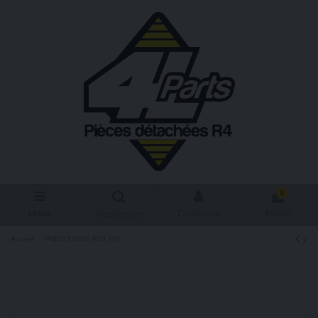
0
Menu
Connexion
Panier
Rechercher
Accueil
PNEU 135/80 R13 70T