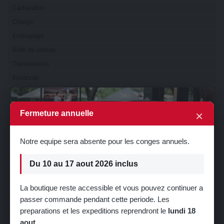
Carburation
Charge
Embrayage
Boîte de vitesse
Transmission
Electricité
Eclairage
×
Visibilité
×
Fermeture annuelle
Refroidissement
Direction
Notre equipe sera absente pour les conges annuels.
Suspension
Train
Du 10 au 17 aout 2026 inclus
Carrosserie
La boutique reste accessible et vous pouvez continuer a
Sellerie
passer commande pendant cette periode. Les
🎁 5% de réduction sur votre première
Châssis
preparations et les expeditions reprendront le
lundi 18
commande !
Serrurerie
aout
.