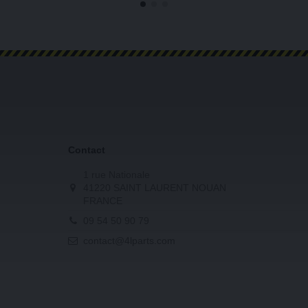
Contact
1 rue Nationale
41220 SAINT LAURENT NOUAN
FRANCE
09 54 50 90 79
contact@4lparts.com