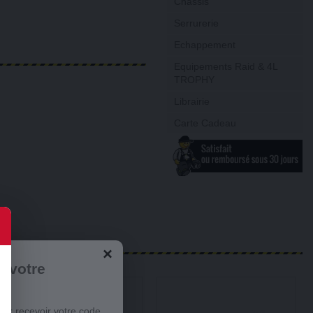
Châssis
Serrurerie
Echappement
Equipements Raid & 4L
TROPHY
Librairie
Carte Cadeau
×
r votre
our recevoir votre code