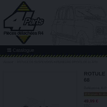
Catalogue
Accueil
ROTULE DE SUSPENSION INFERIEURE DROITE DE 61 A 68
ROTULE 
68
Référence
4LP
Rupture de sto
49,99 €
TTC