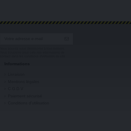
Vous pouvez vous désinscrire à tout moment.
Vous trouverez pour cela nos informations de
contact dans les conditions d'utilisation du site.
Informations
Livraison
Mentions légales
C.G.D.V
Paiement sécurisé
Conditions d'utilisation