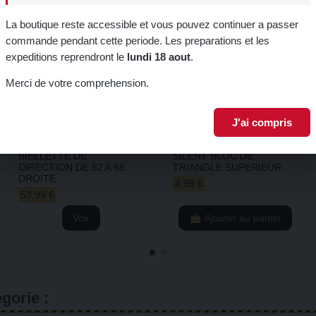
promo.
La boutique reste accessible et vous pouvez continuer a passer
commande pendant cette periode. Les preparations et les
expeditions reprendront le
lundi 18 aout
.
Je m'inscri
Merci de votre comprehension.
J'ai compris
Rupture de stock
BIELLETTE DE
SILENT BLOC DE
DIRECTION DE 62 A 68
TRIANGLE SUPERIEUR
DROITE
4,99 €
53,99 €
Voir
Ajouter au panier
gorie :