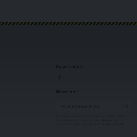
Suivez-nous
Newsletter
Vous pouvez vous désinscrire à tout moment.
Vous trouverez pour cela nos informations de
contact dans les conditions d'utilisation du site.