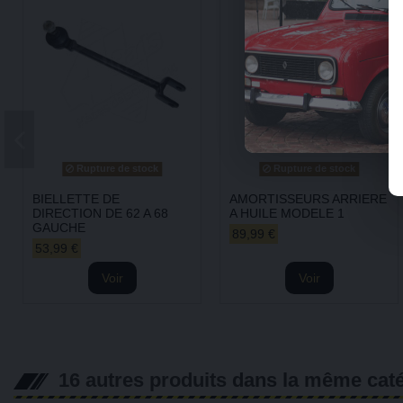
Rupture de stock
Rupture de stock
BIELLETTE DE
AMORTISSEURS ARRIERE
DIRECTION DE 62 A 68
A HUILE MODELE 1
GAUCHE
89,99 €
53,99 €
Voir
Voir
16 autres produits dans la même caté