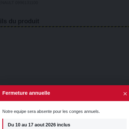
RENAULT 0996131100
ils du produit
×
Fermeture annuelle
 ont également acheté :
🎁 5% de réduction su
Notre equipe sera absente pour les conges annuels.
première commande !
Du 10 au 17 aout 2026 inclus
Inscrivez-vous à notre newsletter p