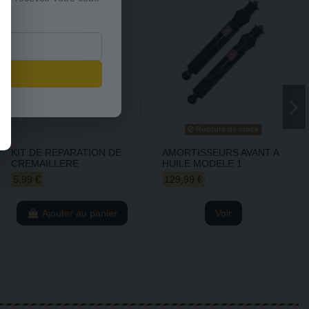
s
Rupture de stock
KIT DE REPARATION DE
AMORTISSEURS AVANT A
CREMAILLERE
HUILE MODELE 1
5,99 €
129,99 €
Ajouter au panier
Voir