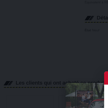
Equivalent à 
Déta
État
Neuf
Les clients qui ont acheté ce produit