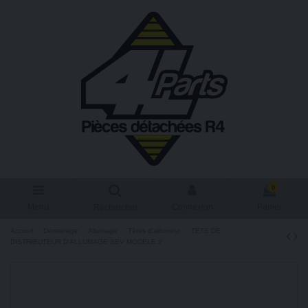
0
Menu
Connexion
Panier
Rechercher
Accueil
Démarrage
Allumage
Têtes d'allumeur
TETE DE
DISTRIBUTEUR D'ALLUMAGE SEV MODELE 2