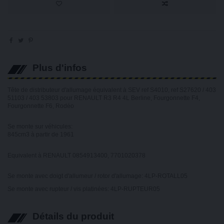
Plus d'infos
Tête de distributeur d'allumage équivalent à SEV ref S4010, ref S27620 / 403
51103 / 403 53803 pour RENAULT R3 R4 4L Berline, Fourgonnette F4,
Fourgonnette F6, Rodéo
Se monte sur véhicules:
845cm3 à partir de 1961
Equivalent à RENAULT 0854913400, 7701020378
Se monte avec doigt d'allumeur / rotor d'allumage: 4LP-ROTALL05
Se monte avec rupteur / vis platinées: 4LP-RUPTEUR05
Détails du produit