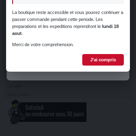
Refroidissement
Direction
La boutique reste accessible et vous pouvez continuer a
Suspension
passer commande pendant cette periode. Les
🎁 5% de réduction sur votre première
preparations et les expeditions reprendront le
lundi 18
Train
commande !
aout
.
Carrosserie
Inscrivez-vous à notre newsletter pour recevoir votre code promo.
Sellerie
Merci de votre comprehension.
Châssis
J'ai compris
Serrurerie
Je m'inscris
Echappement
Equipements Raid & 4L TROPHY
Librairie
Carte Cadeau