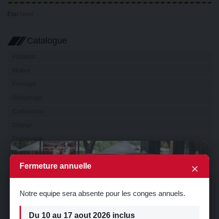
État
Neuf
Catalogue
Filtration
Moteur
Freinage
Démarrage
Carburation
Charge
Embrayage
×
Boîte de vitesse
×
Fermeture annuelle
Transmission
Electricité
Notre equipe sera absente pour les conges annuels.
Eclairage
Visibilité
Du 10 au 17 aout 2026 inclus