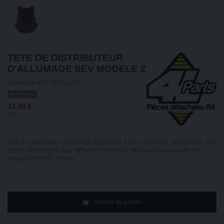
TETE DE DISTRIBUTEUR
D'ALLUMAGE SEV MODELE 2
Référence
4LP-TETALL05
En Stock
14,99 €
TTC
Tête de distributeur d'allumage équivalent à SEV ref S4010, ref S27620 / 403
51103 / 403 53803 pour RENAULT R3 R4 4L Berline, Fourgonnette F4,
Fourgonnette F6, Rodéo
Ajouter au panier