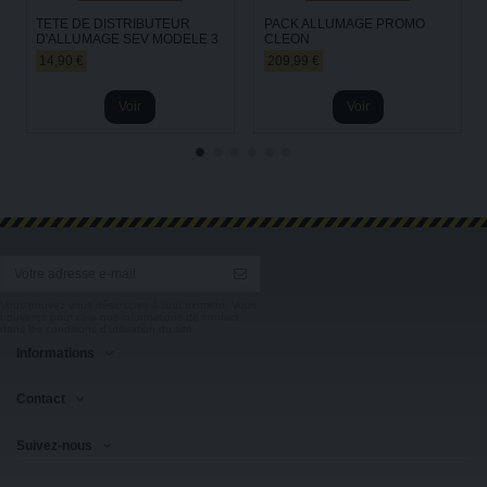
TETE DE DISTRIBUTEUR
PACK ALLUMAGE PROMO
D'ALLUMAGE SEV MODELE 3
CLEON
14,90 €
209,99 €
Voir
Voir
Vous pouvez vous désinscrire à tout moment. Vous
trouverez pour cela nos informations de contact
dans les conditions d'utilisation du site.
Informations
Contact
Suivez-nous