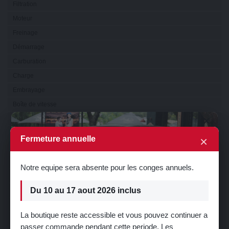
Filtration
Moteur
Freinage
Démarrage
Carburation
Charge
Embrayage
Boîte de vitesse
×
Transmission
Electricité
×
Fermeture annuelle
Eclairage
Visibilité
Notre equipe sera absente pour les conges annuels.
Refroidissement
Du 10 au 17 aout 2026 inclus
Direction
Suspension
La boutique reste accessible et vous pouvez continuer a
Train
passer commande pendant cette periode. Les