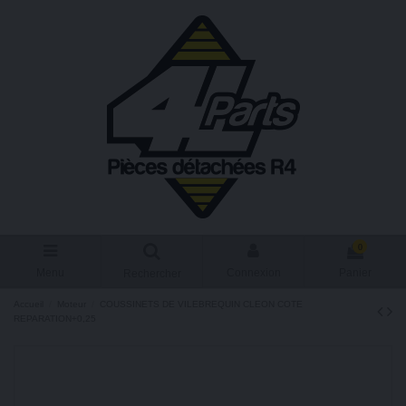
0
Menu
Connexion
Panier
Rechercher
Accueil
Moteur
COUSSINETS DE VILEBREQUIN CLEON COTE
REPARATION+0,25