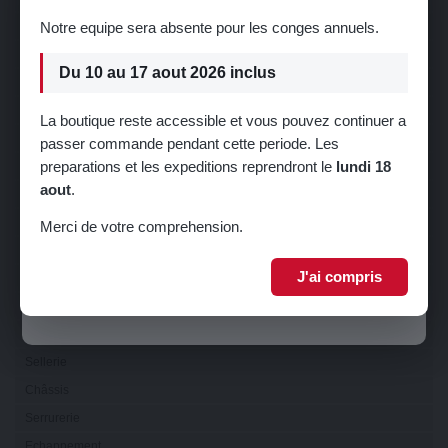
Charge
Notre equipe sera absente pour les conges annuels.
Embrayage
Du 10 au 17 aout 2026 inclus
Boîte de vitesse
Transmission
La boutique reste accessible et vous pouvez continuer a
Electricité
passer commande pendant cette periode. Les
🎁 5% de réduction sur votre première
preparations et les expeditions reprendront le
lundi 18
Eclairage
commande !
aout
.
Visibilité
Inscrivez-vous à notre newsletter pour recevoir votre code promo.
Refroidissement
Merci de votre comprehension.
Direction
J'ai compris
Suspension
Je m'inscris
Train
Carrosserie
Sellerie
Châssis
Serrurerie
Echappement