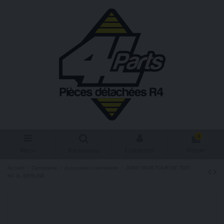
0
Menu
Connexion
Panier
Rechercher
Accueil
Carrosserie
Accessoires carrosserie
JONC NOIR TOUR DE TOIT
R4 4L BERLINE