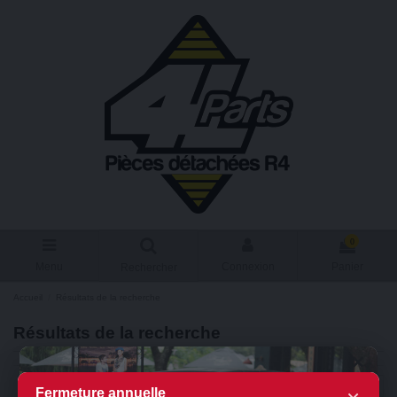
0
Menu
Connexion
Panier
Rechercher
Accueil
Résultats de la recherche
Résultats de la recherche
×
Pertinence
1
Fermeture annuelle