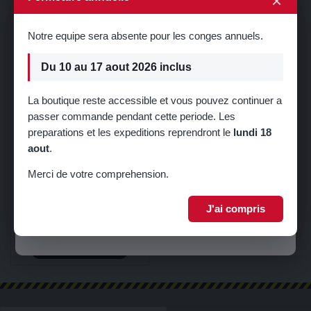
×
Notre equipe sera absente pour les conges annuels.
Du 10 au 17 aout 2026 inclus
La boutique reste accessible et vous pouvez continuer a
passer commande pendant cette periode. Les
🎁 5% de réduction sur votre première
preparations et les expeditions reprendront le
lundi 18
commande !
aout
.
Inscrivez-vous à notre newsletter pour recevoir votre code promo.
Merci de votre comprehension.
FILTRE A HUILE FILETAGE
J'ai compris
M20X1,5
Je m'inscris
7,99 €
Ajouter au panier